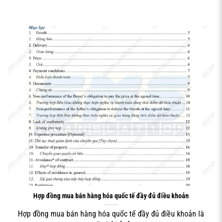
Điều khoản về giá cả và phương thức
thanh toán
Giá cả là một trong những điều khoản quan trọng nhất
trong
hợp đồng mua bán hàng hóa
. Hợp đồng cần quy
định rõ giá đơn vị, tổng giá trị, đơn vị tiền tệ và cách tính
giá trong trường hợp có thay đổi. Đối với những hợp đồng
dài hạn hoặc hàng hóa có giá cả biến động, cần có điều
khoản điều chỉnh giá theo chỉ số thị trường hoặc theo
thỏa thuận riêng.
HỢP ĐỒNG HÀNG HÓA QUỐC TẾ
Hợp đồng mua bán hàng hóa quốc tế đầy đủ điều khoản
Hợp đồng mua bán hàng hóa quốc tế đầy đủ điều khoản là