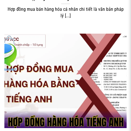
Hợp đồng mua bán hàng hóa cá nhân chi tiết là văn bản pháp
Hình minh họa quy định giao nhận và vận chuyển hàng
lý [...]
hóa trong hợp đồng
Đối với hàng hóa cần bảo quản đặc biệt như thực phẩm
tươi sống, dược phẩm hay hóa chất, hợp đồng cần quy
định cụ thể về điều kiện vận chuyển, nhiệt độ bảo quản và
các biện pháp an toàn. Bên giao hàng có trách nhiệm đảm
bảo hàng hóa được vận chuyển đúng quy cách và đến tay
người nhận trong tình trạng tốt nhất.
Điều khoản bảo hành và chất lượng
sản phẩm
Chất lượng hàng hóa là yếu tố then chốt trong mọi giao
dịch thương mại.
Hợp đồng mua bán hàng hóa
cần quy
định rõ tiêu chuẩn chất lượng, phương pháp kiểm tra và
HỢP ĐỒNG HÀNG HÓA TIẾNG ANH
nghiệm thu hàng hóa. Đối với những sản phẩm có tiêu
chuẩn kỹ thuật cụ thể, cần tham chiếu đến các quy chuẩn