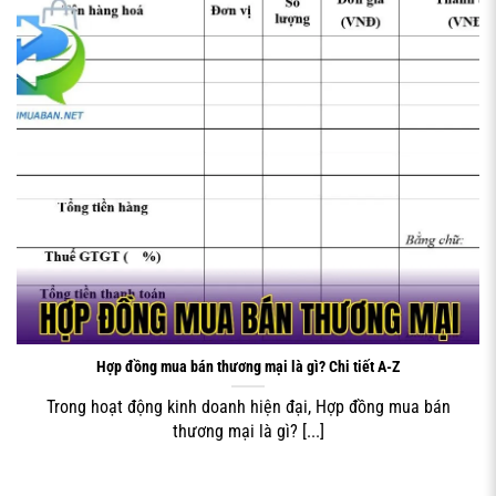
Theo quy định của Bộ luật Dân sự 2015, hợp đồng mua
bán hàng hóa là thỏa thuận giữa các bên, trong đó bên
bán có nghĩa vụ giao hàng hóa và chuyển quyền sở hữu
hàng hóa cho bên mua, bên mua có nghĩa vụ nhận hàng
hóa và thanh toán tiền. Đây là loại hợp đồng phổ biến
nhất trong hoạt động kinh doanh thương mại, được áp
dụng rộng rãi từ các giao dịch nhỏ lẻ đến những thương
vụ lớn giữa các doanh nghiệp.
HỢP ĐỒNG MUA BÁN THƯƠNG MẠI
Hợp đồng mua bán thương mại là gì? Chi tiết A-Z
Trong hoạt động kinh doanh hiện đại, Hợp đồng mua bán
thương mại là gì? [...]