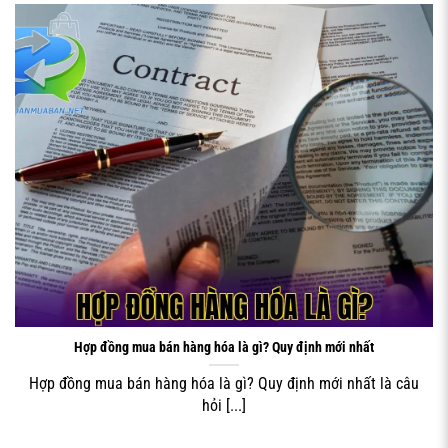
Hình minh họa hợp đồng mua bán hàng hóa và vai trò
trong hoạt động thương mại
Tầm quan trọng của việc lập
hợp đồng mua bán hàng hóa
thể hiện ở nhiều khía cạnh. Trước tiên, hợp đồng tạo ra
khung pháp lý bảo vệ quyền lợi của cả hai bên, đặc biệt
trong trường hợp phát sinh tranh chấp. Thứ hai, hợp đồng
giúp minh bạch hóa các điều kiện giao dịch, từ chất lượng
hàng hóa, thời gian giao nhận đến phương thức thanh
toán. Cuối cùng, việc có hợp đồng rõ ràng sẽ tạo niềm tin
trong quan hệ đối tác và góp phần xây dựng uy tín thương
hiệu.
HỢP ĐỒNG HÀNG HÓA LÀ GÌ?
Các yếu tố cơ bản trong hợp đồng mua
Hợp đồng mua bán hàng hóa là gì? Quy định mới nhất
bán hàng hóa
Hợp đồng mua bán hàng hóa là gì? Quy định mới nhất là câu
Một
hợp đồng mua bán hàng hóa
hoàn chỉnh cần bao gồm
hỏi [...]
các yếu tố cơ bản sau đây. Đầu tiên là thông tin về các
bên tham gia hợp đồng, bao gồm tên, địa chỉ, số điện