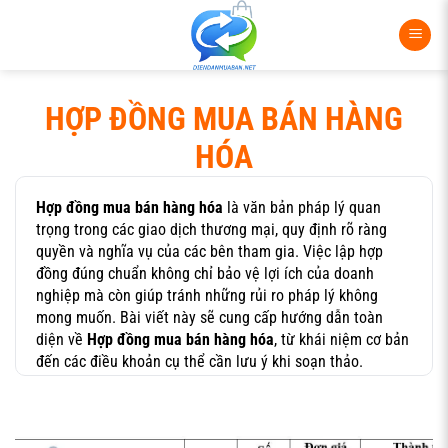
Bỏ
qua
nội
dung
HỢP ĐỒNG MUA BÁN HÀNG
HÓA
Hợp đồng mua bán hàng hóa
là văn bản pháp lý quan
trọng trong các giao dịch thương mại, quy định rõ ràng
quyền và nghĩa vụ của các bên tham gia. Việc lập hợp
đồng đúng chuẩn không chỉ bảo vệ lợi ích của doanh
nghiệp mà còn giúp tránh những rủi ro pháp lý không
mong muốn. Bài viết này sẽ cung cấp hướng dẫn toàn
diện về
Hợp đồng mua bán hàng hóa
, từ khái niệm cơ bản
đến các điều khoản cụ thể cần lưu ý khi soạn thảo.
Khái niệm và tầm quan trọng của hợp
đồng mua bán hàng hóa