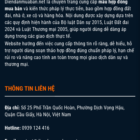
Diendanmuaban.net là chuyên trang cung cấp
mẫu hợp đồng
Mức phạt cần được tính toán hợp lý, không quá cao gây
mua bán
và kiến thức pháp lý thực tiễn, bao gồm hợp đồng đất
khó khăn cho bên vi phạm nhưng cũng đủ mạnh để tạo
đai, nhà ở, xe cộ và hàng hóa. Nội dung được xây dựng dựa trên
tính răn đe. Đối với việc giải quyết tranh chấp, hợp đồng
các quy định hiện hành của
Bộ luật Dân sự 2015
,
Luật Đất đai
nên ưu tiên thương lượng, hòa giải trước khi đưa ra tòa án
2024
và
Luật Thương mại 2005
, giúp người dùng dễ dàng áp
hoặc trọng tài.
dụng trong các giao dịch thực tế.
Các điều khoản đặc biệt cần lưu ý
Website hướng đến việc cung cấp thông tin rõ ràng, dễ hiểu, hỗ
trợ người dùng soạn thảo hợp đồng đúng chuẩn pháp lý, hạn chế
Ngoài những điều khoản cơ bản,
hợp đồng mua bản hàng
rủi ro và nâng cao tính an toàn trong mọi giao dịch dân sự và
hóa
còn cần có một số điều khoản đặc biệt tùy thuộc vào
thương mại.
tính chất của từng loại hàng hóa và điều kiện giao dịch cụ
thể. Điều khoản về bất khả kháng là một trong những điều
khoản quan trọng, quy định cách xử lý khi có những sự
THÔNG TIN LIÊN HỆ
kiện ngoài tầm kiểm soát như thiên tai, dịch bệnh, chiến
tranh hay thay đổi chính sách của nhà nước.
Địa chỉ:
Số 25 Phố Trần Quốc Hoàn, Phường Dịch Vọng Hậu,
Quận Cầu Giấy, Hà Nội, Việt Nam
Hotline:
0939 124 416