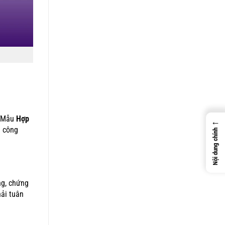
. Mẫu
Hợp
←
n công
Nội dung chính
ng, chứng
hải tuân