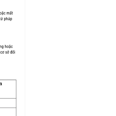
hoặc mất
từ pháp
ờng hoặc
cơ sở đối