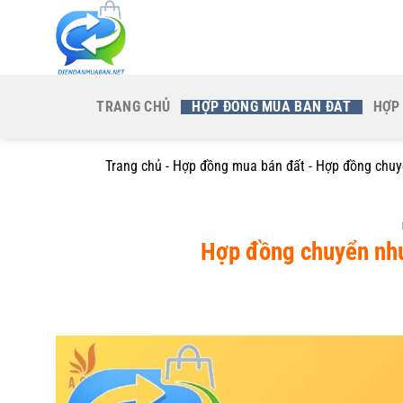
Bỏ
qua
nội
dung
TRANG CHỦ
HỢP ĐỒNG MUA BÁN ĐẤT
HỢP
Trang chủ
-
Hợp đồng mua bán đất
-
Hợp đồng chuy
Hợp đồng chuyển như