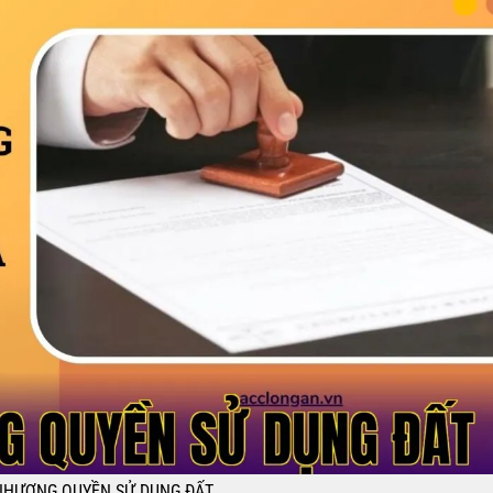
NHƯỢNG QUYỀN SỬ DỤNG ĐẤT