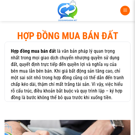
Bỏ
qua
nội
dung
HỢP ĐỒNG MUA BÁN ĐẤT
Hợp đồng mua bán đất
là văn bản pháp lý quan trọng
nhất trong mọi giao dịch chuyển nhượng quyền sử dụng
đất, quyết định trực tiếp đến quyền lợi và nghĩa vụ của
bên mua lẫn bên bán. Khi giá bất động sản tăng cao, chỉ
một sai sót nhỏ trong hợp đồng cũng có thể dẫn đến tranh
chấp kéo dài, thậm chí mất trắng tài sản. Vì vậy, việc hiểu
rõ cấu trúc, điều khoản bắt buộc và quy trình lập – ký hợp
đồng là bước không thể bỏ qua trước khi xuống tiền.
Trong bối cảnh thị trường nhà đất biến động, nhiều người
mua lần đầu thường chủ quan, chỉ xem lướt nội dung rồi
ký. Điều này tiềm ẩn vô số rủi ro liên quan đến pháp lý
thửa đất, nghĩa vụ thuế, thời hạn thanh toán và bàn giao.