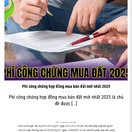
Bài viết dưới đây sẽ phân tích chi tiết từng phần, giúp bạn
tự tin đọc – hiểu và thương lượng nội dung hợp đồng một
cách chặt chẽ, phù hợp quy định pháp luật hiện hành.
Song song đó, bạn cũng cần biết cách kiểm tra thông tin
người bán, nguồn gốc sử dụng đất và các giấy tờ liên
quan trước khi đặt cọc. Những kinh nghiệm thực tiễn này
sẽ giúp hạn chế tối đa nguy cơ bị lừa đảo, mua phải đất
tranh chấp, đất quy hoạch treo hoặc không đủ điều kiện
sang tên. Toàn bộ nội dung được trình bày theo chuẩn
pháp lý, dễ áp dụng trong thực tế giao dịch.
PHÍ CÔNG CHỨNG MUA ĐẤT 2025
Hợp đồng mua bán đất là gì và vai trò
Phí công chứng hợp đồng mua bán đất mới nhất 2025
trong giao dịch
Phí công chứng hợp đồng mua bán đất mới nhất 2025 là chủ
Trước khi đi sâu vào chi tiết, bạn cần hiểu rõ **Hợp đồng
đề được [...]
mua bán đất** là gì, bản chất pháp lý và vai trò của nó
trong một thương vụ bất động sản. Đây là căn cứ duy nhất
để cơ quan nhà nước có thẩm quyền thực hiện thủ tục
sang tên, đăng ký biến động quyền sử dụng đất cho bên