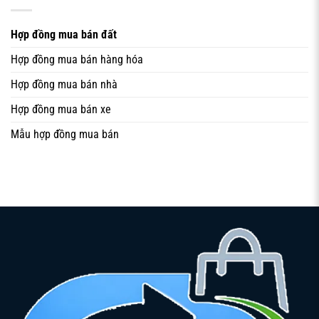
Hợp đồng mua bán đất
Hợp đồng mua bán hàng hóa
Điều kiện pháp lý của hợp đồng mua bán đất
Hợp đồng mua bán nhà
Ngoài quy định chung của Bộ luật Dân sự, Luật Đất đai và
Hợp đồng mua bán xe
các nghị định hướng dẫn cũng đặt ra yêu cầu cụ thể về
Mẫu hợp đồng mua bán
giấy tờ, tình trạng pháp lý và hạn chế chuyển nhượng.
Người mua cần chủ động yêu cầu bên bán cung cấp đầy
đủ hồ sơ, đồng thời có thể tra cứu tại cơ quan đăng ký đất
đai địa phương nếu cần thiết. Đừng chỉ tin vào lời hứa
hoặc giấy tờ photo mờ nhòe, bởi khi xảy ra tranh chấp, tòa
án chỉ căn cứ vào chứng cứ hợp pháp.
Điều kiện đối với thửa đất chuyển nhượng
Quan trọng nhất trước khi lập **Hợp đồng mua bán đất**
là xác định thửa đất có đủ điều kiện chuyển nhượng hay
không. Đất phải có Giấy chứng nhận quyền sử dụng đất