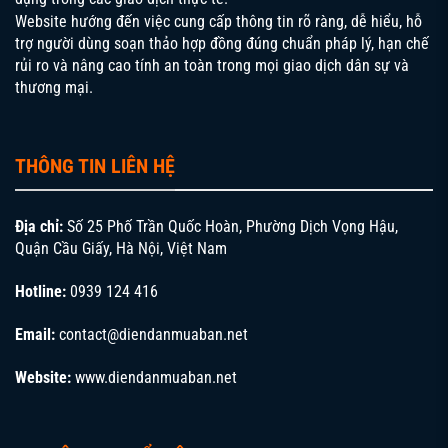
Thiếu chữ ký của một người cũng có thể khiến hợp đồng
Website hướng đến việc cung cấp thông tin rõ ràng, dễ hiểu, hỗ
bị vô hiệu một phần hoặc toàn bộ.
trợ người dùng soạn thảo hợp đồng đúng chuẩn pháp lý, hạn chế
rủi ro và nâng cao tính an toàn trong mọi giao dịch dân sự và
Đối với bên mua, pháp luật không hạn chế nhiều, tuy
thương mại.
nhiên người mua là người nước ngoài hoặc tổ chức có vốn
đầu tư nước ngoài sẽ có quy định riêng. Trường hợp ủy
quyền cho người khác ký thay, giấy ủy quyền phải được
THÔNG TIN LIÊN HỆ
công chứng và nêu rõ phạm vi, thời hạn. Khi kiểm tra giấy
tờ cá nhân, nên đối chiếu trực tiếp với bản gốc
CMND/CCCD, hộ chiếu để tránh tình trạng giả mạo.
Địa chỉ:
Số 25 Phố Trần Quốc Hoàn, Phường Dịch Vọng Hậu,
Quận Cầu Giấy, Hà Nội, Việt Nam
Yêu cầu về hình thức và công chứng, chứng
Hotline:
0939 124 416
thực
Về hình thức, **Hợp đồng mua bán đất** bắt buộc phải
Email:
contact@diendanmuaban.net
lập thành văn bản và được công chứng tại tổ chức hành
nghề công chứng hoặc chứng thực tại UBND có thẩm
Website:
www.diendanmuaban.net
quyền. Hợp đồng viết tay, không công chứng chỉ được tòa
án xem xét trong một số trường hợp đặc biệt, thường rất
phức tạp và tốn thời gian. Do đó, tốt nhất là thực hiện đầy