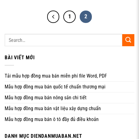
đọc kỹ tiêu đề, nội dung và điều khoản để xác định chính
xác mình đang ký loại giấy tờ nào, tránh nhầm lẫn dẫn
đến rủi ro pháp lý.
1
2
Các điều kiện pháp lý để Hợp đồng
mua bán đất có hiệu lực
Để **Hợp đồng mua bán đất** được công nhận và có thể
BÀI VIẾT MỚI
dùng làm căn cứ sang tên, cả thửa đất lẫn các bên tham
gia đều phải đáp ứng một số điều kiện pháp lý nhất định.
Việc kiểm tra điều kiện trước khi ký không chỉ giúp giao
Tải mẫu hợp đồng mua bán miễn phí file Word, PDF
dịch diễn ra suôn sẻ mà còn tránh được tình trạng hợp
đồng bị vô hiệu sau này. Nội dung dưới đây tập trung vào
Mẫu hợp đồng mua bán quốc tế chuẩn thương mại
ba nhóm điều kiện quan trọng nhất.
Mẫu hợp đồng mua bán nông sản chi tiết
Mẫu hợp đồng mua bán vật liệu xây dựng chuẩn
Mẫu hợp đồng mua bán ô tô đầy đủ điều khoản
DANH MỤC DIENDANMUABAN.NET