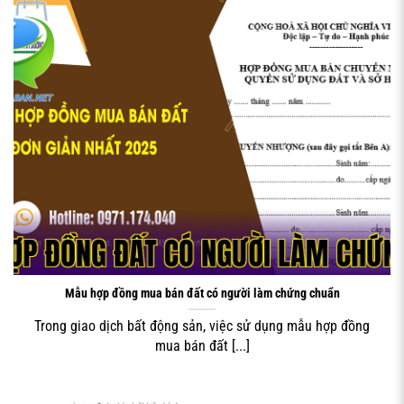
được quyền lợi khi xảy ra tranh chấp. Do đó, bạn cần phân
biệt rõ từng loại giấy tờ trong quá trình giao dịch.
Khái niệm pháp lý của hợp đồng chuyển
nhượng
Theo quy định của Bộ luật Dân sự và Luật Đất đai, **Hợp
đồng mua bán đất** thực chất là hợp đồng chuyển
nhượng quyền sử dụng đất, phải được lập thành văn bản
và công chứng hoặc chứng thực. Hợp đồng chỉ có hiệu lực
khi đáp ứng đủ điều kiện về chủ thể, đối tượng, hình thức
và nội dung không vi phạm điều cấm của luật. Nếu thiếu
HỢP ĐỒNG ĐẤT CÓ NGƯỜI LÀM CHỨNG
một trong các điều kiện này, hợp đồng có nguy cơ bị tuyên
vô hiệu toàn bộ hoặc một phần.
Mẫu hợp đồng mua bán đất có người làm chứng chuẩn
Đối tượng của hợp đồng là quyền sử dụng thửa đất cụ thể,
Trong giao dịch bất động sản, việc sử dụng mẫu hợp đồng
có số tờ, số thửa, diện tích, mục đích sử dụng và thời hạn
mua bán đất [...]
sử dụng rõ ràng trên Giấy chứng nhận. Nhiều trường hợp,
người bán chỉ có giấy tờ viết tay hoặc sổ chung nhiều
người, không đủ điều kiện chuyển nhượng theo luật. Khi