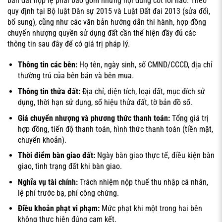
bán đất hợp lệ phải bao gồm những nội dung cốt lõi nào. Theo
quy định tại Bộ luật Dân sự 2015 và Luật Đất đai 2013 (sửa đổi,
bổ sung), cũng như các văn bản hướng dẫn thi hành, hợp đồng
chuyển nhượng quyền sử dụng đất cần thể hiện đầy đủ các
thông tin sau đây để có giá trị pháp lý.
Thông tin các bên:
Họ tên, ngày sinh, số CMND/CCCD, địa chỉ
thường trú của bên bán và bên mua.
Thông tin thửa đất:
Địa chỉ, diện tích, loại đất, mục đích sử
dụng, thời hạn sử dụng, số hiệu thửa đất, tờ bản đồ số.
Giá chuyển nhượng và phương thức thanh toán:
Tổng giá trị
hợp đồng, tiến độ thanh toán, hình thức thanh toán (tiền mặt,
chuyển khoản).
Thời điểm bàn giao đất:
Ngày bàn giao thực tế, điều kiện bàn
giao, tình trạng đất khi bàn giao.
Nghĩa vụ tài chính:
Trách nhiệm nộp thuế thu nhập cá nhân,
lệ phí trước bạ, phí công chứng.
Điều khoản phạt vi phạm:
Mức phạt khi một trong hai bên
không thực hiện đúng cam kết.