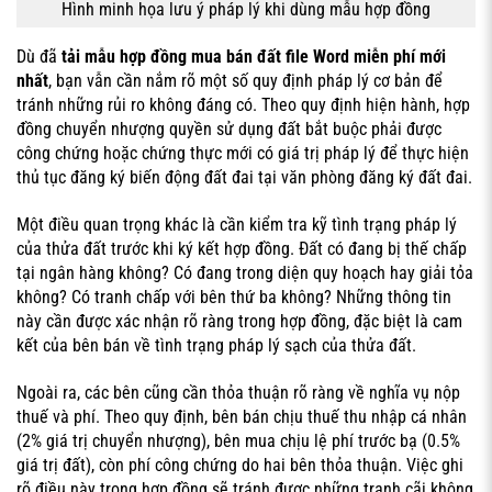
Hình minh họa lưu ý pháp lý khi dùng mẫu hợp đồng
Dù đã
tải mẫu hợp đồng mua bán đất file Word miễn phí mới
nhất
, bạn vẫn cần nắm rõ một số quy định pháp lý cơ bản để
tránh những rủi ro không đáng có. Theo quy định hiện hành, hợp
đồng chuyển nhượng quyền sử dụng đất bắt buộc phải được
công chứng hoặc chứng thực mới có giá trị pháp lý để thực hiện
thủ tục đăng ký biến động đất đai tại văn phòng đăng ký đất đai.
Một điều quan trọng khác là cần kiểm tra kỹ tình trạng pháp lý
của thửa đất trước khi ký kết hợp đồng. Đất có đang bị thế chấp
tại ngân hàng không? Có đang trong diện quy hoạch hay giải tỏa
không? Có tranh chấp với bên thứ ba không? Những thông tin
này cần được xác nhận rõ ràng trong hợp đồng, đặc biệt là cam
kết của bên bán về tình trạng pháp lý sạch của thửa đất.
Ngoài ra, các bên cũng cần thỏa thuận rõ ràng về nghĩa vụ nộp
thuế và phí. Theo quy định, bên bán chịu thuế thu nhập cá nhân
(2% giá trị chuyển nhượng), bên mua chịu lệ phí trước bạ (0.5%
giá trị đất), còn phí công chứng do hai bên thỏa thuận. Việc ghi
rõ điều này trong hợp đồng sẽ tránh được những tranh cãi không