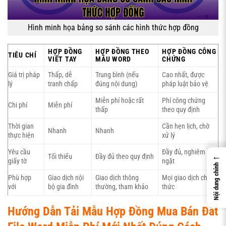
Hình minh họa bảng so sánh các hình thức hợp đồng
HỢP ĐỒNG
HỢP ĐỒNG THEO
HỢP ĐỒNG CÔNG
TIÊU CHÍ
VIẾT TAY
MẪU WORD
CHỨNG
Giá trị pháp
Thấp, dễ
Trung bình (nếu
Cao nhất, được
lý
tranh chấp
đúng nội dung)
pháp luật bảo vệ
Miễn phí hoặc rất
Phí công chứng
Chi phí
Miễn phí
thấp
theo quy định
Thời gian
Cần hẹn lịch, chờ
Nhanh
Nhanh
thực hiện
xử lý
Yêu cầu
Đầy đủ, nghiêm
←
Tối thiểu
Đầy đủ theo quy định
giấy tờ
ngặt
Nội dung chính
Phù hợp
Giao dịch nội
Giao dịch thông
Mọi giao dịch chính
với
bộ gia đình
thường, tham khảo
thức
Hướng Dẫn Tải Mẫu Hợp Đồng Mua Bán Đất