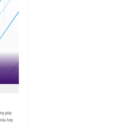
àng giúp
p mẫu hợp