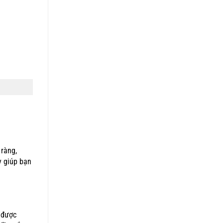
 ràng,
y giúp bạn
 được